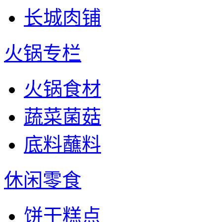
长城肉铺
火锅专栏
火锅食材
蔬菜菌菇
底料蘸料
休闲零食
饼干糕点