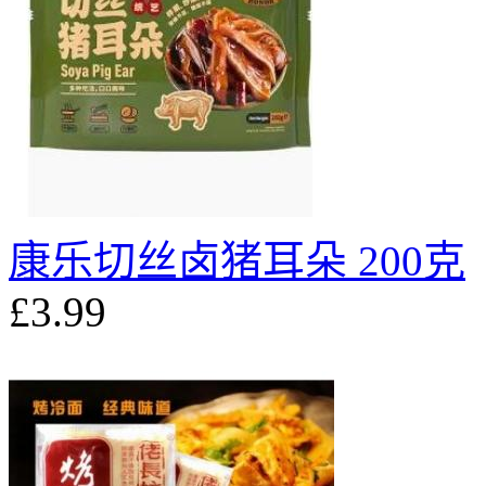
康乐切丝卤猪耳朵 200克
£3.99