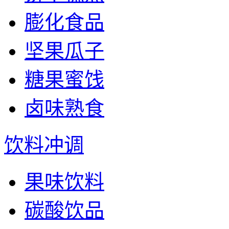
膨化食品
坚果瓜子
糖果蜜饯
卤味熟食
饮料冲调
果味饮料
碳酸饮品