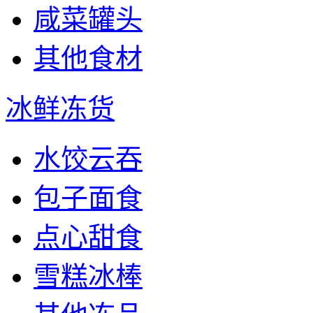
咸菜罐头
其他食材
冰鲜冻货
水饺云吞
包子面食
点心甜食
雪糕冰棒