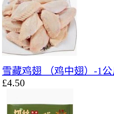
雪藏鸡翅 （鸡中翅）-1公
£4.50