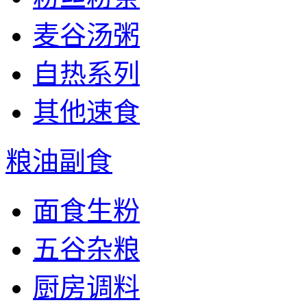
麦谷汤粥
自热系列
其他速食
粮油副食
面食生粉
五谷杂粮
厨房调料