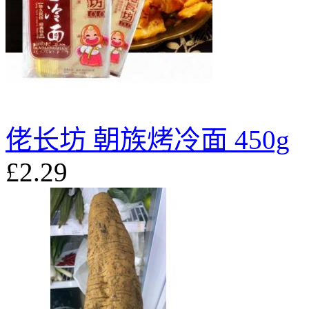
佬长坊 朝族烤冷面 450g
£2.29