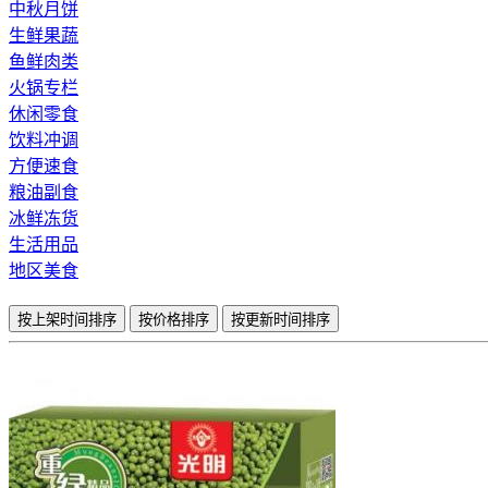
中秋月饼
生鲜果蔬
鱼鲜肉类
火锅专栏
休闲零食
饮料冲调
方便速食
粮油副食
冰鲜冻货
生活用品
地区美食
按上架时间排序
按价格排序
按更新时间排序