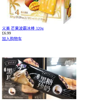
义美 芒果波霸冰棒 320g
£6.99
加入购物车