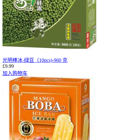
光明棒冰-绿豆（10pcs)-960 克
£9.99
加入购物车