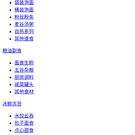
袋装泡面
桶装泡面
粉丝粉条
麦谷汤粥
自热系列
其他速食
粮油副食
面食生粉
五谷杂粮
厨房调料
咸菜罐头
其他食材
冰鲜冻货
水饺云吞
包子面食
点心甜食