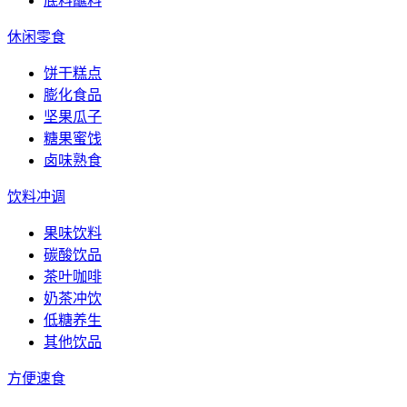
底料蘸料
休闲零食
饼干糕点
膨化食品
坚果瓜子
糖果蜜饯
卤味熟食
饮料冲调
果味饮料
碳酸饮品
茶叶咖啡
奶茶冲饮
低糖养生
其他饮品
方便速食