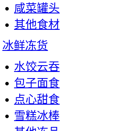
咸菜罐头
其他食材
冰鲜冻货
水饺云吞
包子面食
点心甜食
雪糕冰棒