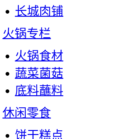
长城肉铺
火锅专栏
火锅食材
蔬菜菌菇
底料蘸料
休闲零食
饼干糕点