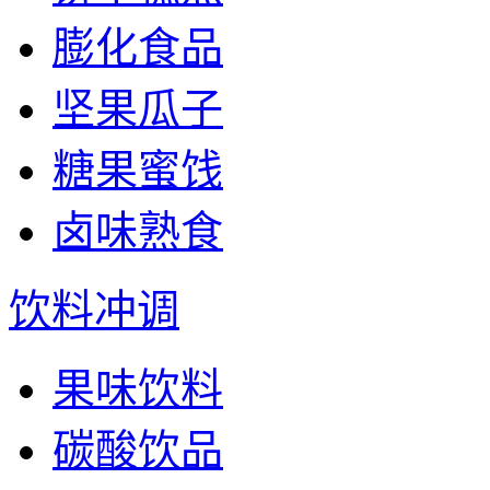
膨化食品
坚果瓜子
糖果蜜饯
卤味熟食
饮料冲调
果味饮料
碳酸饮品