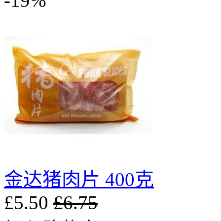
-19%
金达猪肉片 400克
£5.50
£6.75