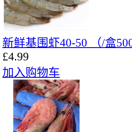
新鲜基围虾40-50 （/盒50
£4.99
加入购物车