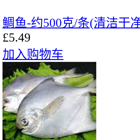
鲷鱼-约500克/条(清洁干
£5.49
加入购物车