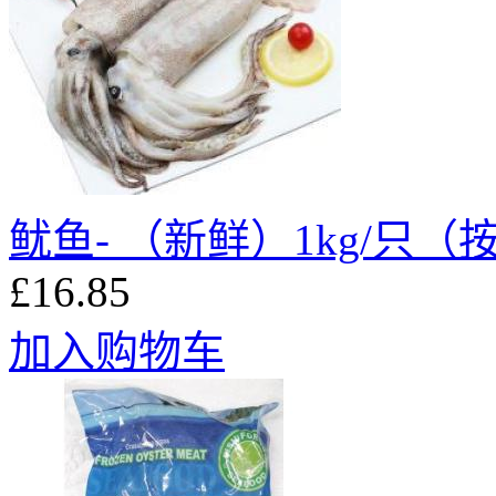
鱿鱼- （新鲜）1kg/只
£16.85
加入购物车