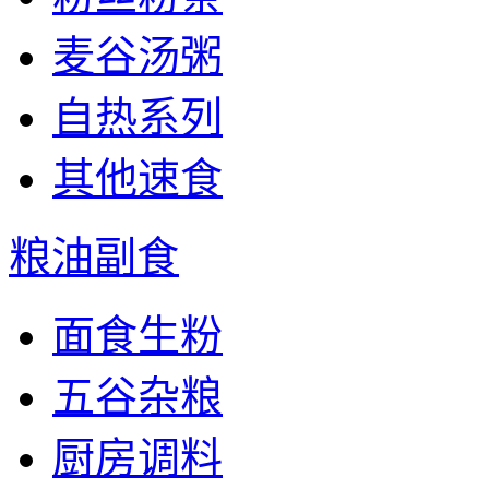
麦谷汤粥
自热系列
其他速食
粮油副食
面食生粉
五谷杂粮
厨房调料