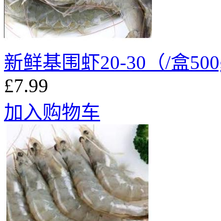
新鲜基围虾20-30（/盒50
£7.99
加入购物车