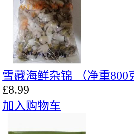
雪藏海鲜杂锦 （净重800
£8.99
加入购物车