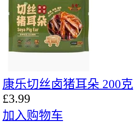
康乐切丝卤猪耳朵 200克
£3.99
加入购物车