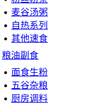
麦谷汤粥
自热系列
其他速食
粮油副食
面食生粉
五谷杂粮
厨房调料