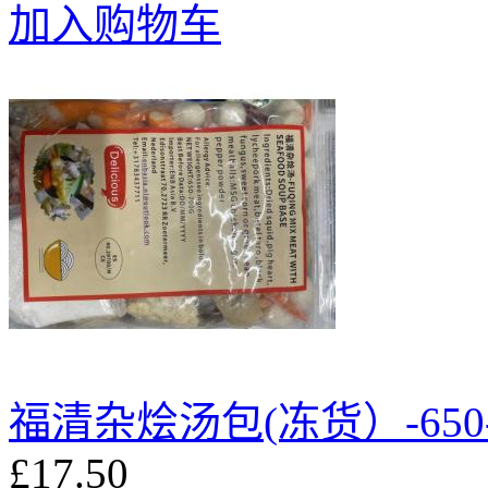
加入购物车
福清杂烩汤包(冻货）-650-
£17.50