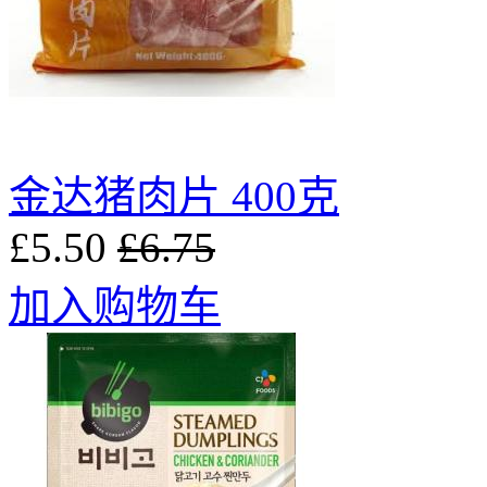
金达猪肉片 400克
£5.50
£6.75
加入购物车