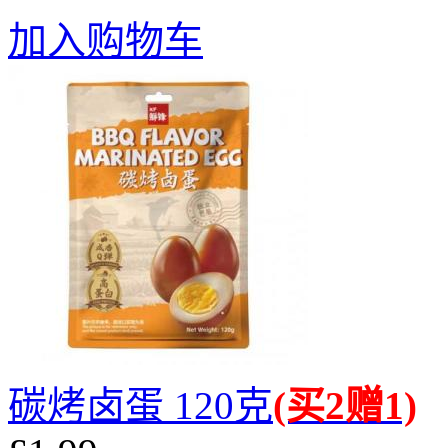
加入购物车
碳烤卤蛋 120克
(买2赠1)