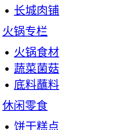
长城肉铺
火锅专栏
火锅食材
蔬菜菌菇
底料蘸料
休闲零食
饼干糕点