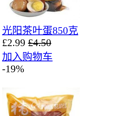
光阳茶叶蛋850克
£2.99
£4.50
加入购物车
-19%