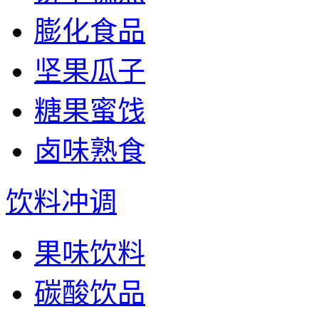
膨化食品
坚果瓜子
糖果蜜饯
卤味熟食
饮料冲调
果味饮料
碳酸饮品