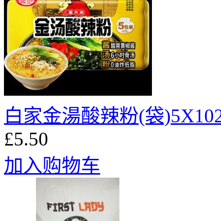
白家金湯酸辣粉(袋)5X102
£5.50
加入购物车