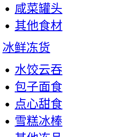
咸菜罐头
其他食材
冰鲜冻货
水饺云吞
包子面食
点心甜食
雪糕冰棒