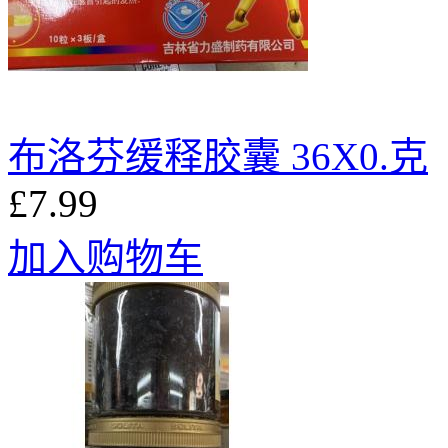
布洛芬缓释胶囊 36X0.克
£7.99
加入购物车