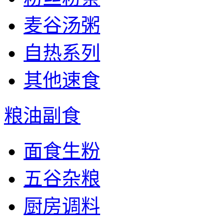
麦谷汤粥
自热系列
其他速食
粮油副食
面食生粉
五谷杂粮
厨房调料