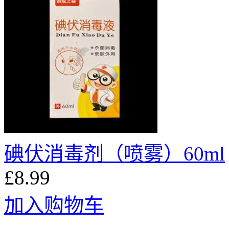
碘伏消毒剂（喷雾）60ml
£8.99
加入购物车