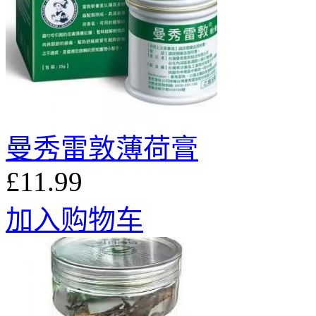
曼秀雷敦薄荷膏
£11.99
加入购物车