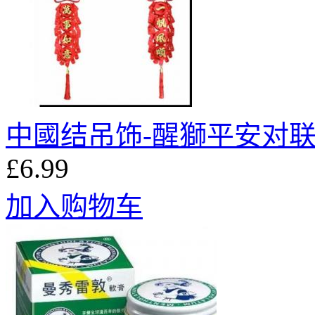
中國结吊饰-醒獅平安对联 1
£6.99
加入购物车