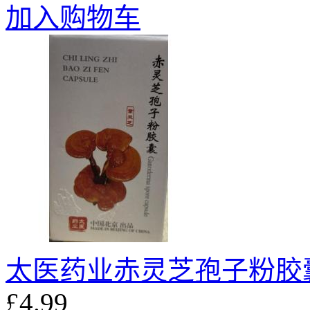
加入购物车
太医药业赤灵芝孢子粉胶囊 4
£4.99