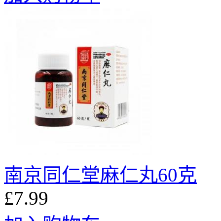
南京同仁堂麻仁丸60克
£7.99