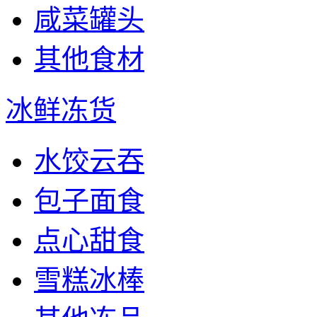
咸菜罐头
其他食材
冰鲜冻货
水饺云吞
包子面食
点心甜食
雪糕冰棒