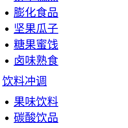
膨化食品
坚果瓜子
糖果蜜饯
卤味熟食
饮料冲调
果味饮料
碳酸饮品