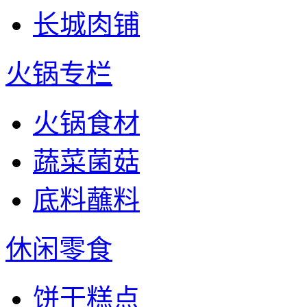
长城肉铺
火锅专栏
火锅食材
蔬菜菌菇
底料蘸料
休闲零食
饼干糕点