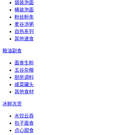
袋装泡面
桶装泡面
粉丝粉条
麦谷汤粥
自热系列
其他速食
粮油副食
面食生粉
五谷杂粮
厨房调料
咸菜罐头
其他食材
冰鲜冻货
水饺云吞
包子面食
点心甜食