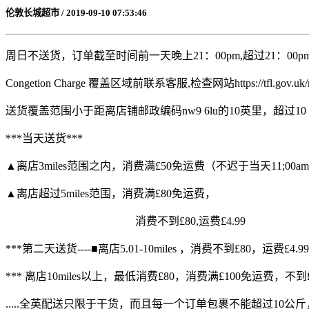
伦敦长城超市 / 2019-09-10 07:53:46
周日不送货，订单截至时间前一天晚上21：00pm,超过21：00
Congetion Charge 覆盖区域前联系客服,检查网站https://tfl.gov.uk/modes/d
送货覆盖范围小于距离店铺邮政编码nw9 6lu的10英里，超过10 英
***当天送货***
▲离店3miles范围之内，消费满£50免运费（不迟于当天11;00
▲离店超过5miles范围，消费满£80免运费，
消费不到£80,运费£4.99
***第二天送货----■离店5.01-10miles ，消费不到£80，运费£4.99
*** 离店10miles以上，最低消费£80，消费满£100免运费，不
.....全英配送只限于干货，而且每一个订单包裹不能超过10