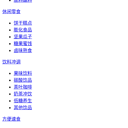
底料蘸料
休闲零食
饼干糕点
膨化食品
坚果瓜子
糖果蜜饯
卤味熟食
饮料冲调
果味饮料
碳酸饮品
茶叶咖啡
奶茶冲饮
低糖养生
其他饮品
方便速食